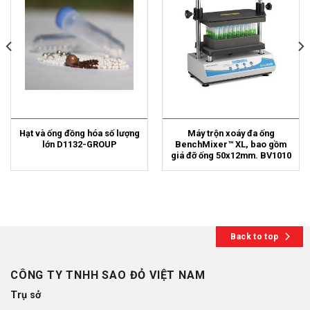
Hạt và ống đồng hóa số lượng
Máy trộn xoáy đa ống
lớn D1132-GROUP
BenchMixer™ XL, bao gồm
giá đỡ ống 50x12mm. BV1010
Back to top
CÔNG TY TNHH SAO ĐỎ VIỆT NAM
Trụ sở