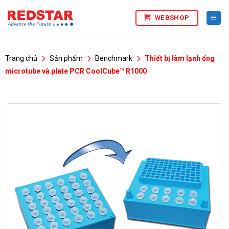
Bỏ
WEBSHOP
qua
nội
dung
Trang chủ
Sản phẩm
Benchmark
Thiết bị làm lạnh ống
microtube và plate PCR CoolCube™ R1000