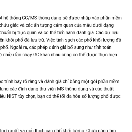
 một hệ thống GC/MS thông dụng sẽ được nhập vào phần mềm
 khứu giác và các ấn tượng cảm quan của mẫu dưới dạng
uẩn bị trực quan và có thể tiến hành đánh giá. Các dữ liệu
 khối phổ đã lưu trữ. Việc tinh sạch các phổ khối lượng đã
 phổ. Ngoài ra, các phép đánh giá bổ sung như tính toán
ừ nhiều lần chạy GC khác nhau cũng có thể được thực hiện.
c trình bày rõ ràng và đánh giá chỉ bằng một gói phần mềm
 dụng các định dạng thư viện MS thông dụng và các thuật
iệu NIST tùy chọn, bạn có thể tối đa hóa số lượng phổ được
ích xuất và giải thích các phổ khối lượng. Chức năng tìm