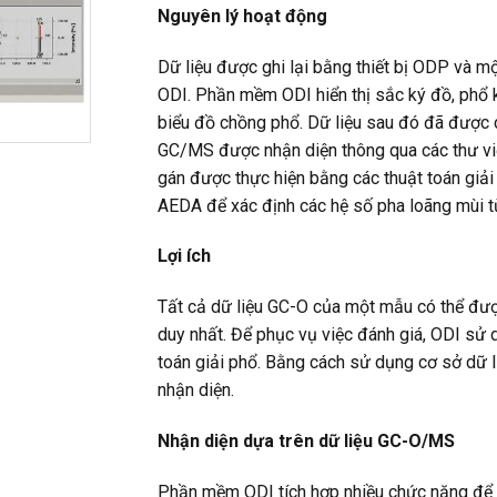
Nguyên lý hoạt động
Dữ liệu được ghi lại bằng thiết bị ODP và
ODI. Phần mềm ODI hiển thị sắc ký đồ, phổ
biểu đồ chồng phổ. Dữ liệu sau đó đã được ch
GC/MS được nhận diện thông qua các thư viện
gán được thực hiện bằng các thuật toán giải
AEDA để xác định các hệ số pha loãng mùi t
Lợi ích
Tất cả dữ liệu GC-O của một mẫu có thể đượ
duy nhất. Để phục vụ việc đánh giá, ODI sử
toán giải phổ. Bằng cách sử dụng cơ sở dữ l
nhận diện.
Nhận diện dựa trên dữ liệu GC-O/MS
Phần mềm ODI tích hợp nhiều chức năng để tr