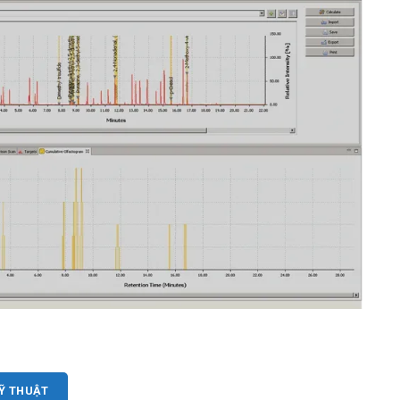
KỸ THUẬT