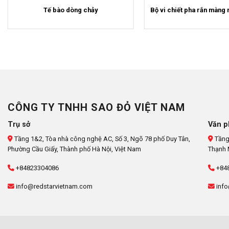
Tế bào dòng chảy
Bộ vi chiết pha rắn màn
CÔNG TY TNHH SAO ĐỎ VIỆT NAM
Trụ sở
Văn p
Tầng 1&2, Tòa nhà công nghệ AC, Số 3, Ngõ 78 phố Duy Tân,
Tầng
Phường Cầu Giấy, Thành phố Hà Nội, Việt Nam
Thạnh 
+84823304086
+84
info@redstarvietnam.com
info