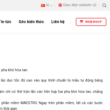
Giao diện website cũ
Vi
Tin tức
Góc kiến thức
Liên hệ
WEBSHOP
i pha khó hòa tan.
 lắc dọc tốc độ cao vào quy trình chuẩn bị mẫu tự động bằng
ậm chí có thể trộn lẫn các hỗn hợp hai pha khó hòa tan, chẳng
ua phần mềm MAESTRO. Ngay trên phần mềm, tất cả các bước
m thời gian.