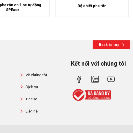
 pha rắn on-line tự động
Bộ chiết pha rắn
SPExox
Back to top
Kết nối với chúng tôi
Về chúng tôi
Dịch vụ
Tin tức
Liên hệ