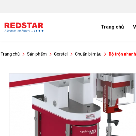
Bỏ
qua
nội
dung
Trang chủ
V
Trang chủ
Sản phẩm
Gerstel
Chuẩn bị mẫu
Bộ trộn nhan