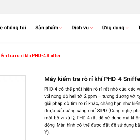
ề chúng tôi
Sản phẩm
Dịch vụ
Ứng dụng
ểm tra rò rỉ khí PHD-4 Sniffer
Máy kiểm tra rò rỉ khí PHD-4 Sniffe
PHD-4 có thể phát hiện rò rỉ rất nhỏ của các v
với nồng độ heli tới 2 ppm – tương đương với tỷ 
giải pháp dò tìm rò rỉ khác, chẳng hạn như ki
được cấp bằng sáng chế SIPD (Công nghệ phát 
một bộ vi xử lý, PHD-4 rất dễ sử dụng mà khô
động. Màn hình có thể được đặt để sử dụng bất
Ý).