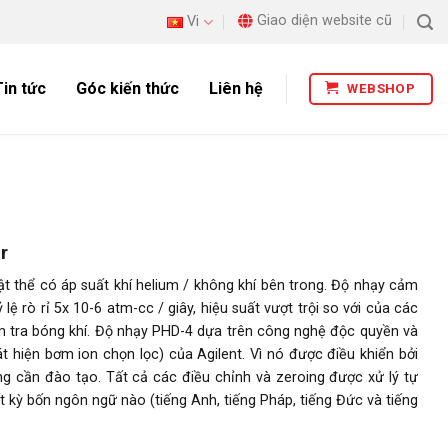
Giao diện website cũ
Vi
Tin tức
Góc kiến thức
Liên hệ
WEBSHOP
r
ật thể có áp suất khí helium / không khí bên trong. Độ nhạy cảm
lệ rò rỉ 5x 10-6 atm-cc / giây, hiệu suất vượt trội so với của các
ểm tra bóng khí. Độ nhạy PHD-4 dựa trên công nghệ độc quyền và
hiện bơm ion chọn lọc) của Agilent. Vì nó được điều khiển bởi
ng cần đào tạo. Tất cả các điều chỉnh và zeroing được xử lý tự
 kỳ bốn ngôn ngữ nào (tiếng Anh, tiếng Pháp, tiếng Đức và tiếng