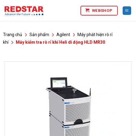
Bỏ
WEBSHOP
qua
nội
dung
Trang chủ
Sản phẩm
Agilent
Máy phát hiện rò rỉ
khí
Máy kiểm tra rò rỉ khí Heli di động HLD MR30