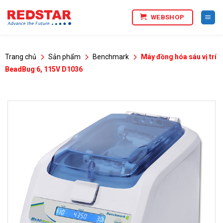
Bỏ
WEBSHOP
qua
nội
dung
Trang chủ
Sản phẩm
Benchmark
Máy đồng hóa sáu vị trí
BeadBug 6, 115V D1036