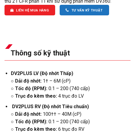
thủ 21 CFR phần 11 khi sử dụng phần mềm DV360.
LIÊN HỆ MUA HÀNG
TƯ VẤN KỸ THUẬT
Thông số kỹ thuật
DV2PLUS LV (Độ nhớt Thấp)
○ Dải độ nhớt:
1† – 6M (cP)
○ Tốc độ (RPM):
0.1 – 200 (740 cấp)
○
Trục đo kèm theo:
4 trục đo LV
DV2PLUS RV (Độ nhớt Tiêu chuẩn)
○ Dải độ nhớt:
100†† – 40M (cP)
○ Tốc độ (RPM):
0.1 – 200 (740 cấp)
○ Trục đo kèm theo:
6 trục đo RV