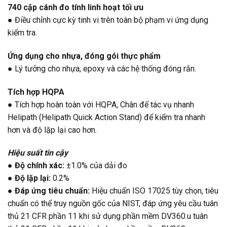
740 cặp cánh đo tính linh hoạt tối ưu
● Điều chỉnh cực kỳ tinh vi trên toàn bộ phạm vi ứng dụng
kiểm tra.
Ứng dụng cho nhựa, đóng gói thực phẩm
● Lý tưởng cho nhựa, epoxy và các hệ thống đóng rắn.
Tích hợp HQPA
● Tích hợp hoàn toàn với HQPA, Chân đế tác vụ nhanh
Helipath (Helipath Quick Action Stand) để kiểm tra nhanh
hơn và độ lặp lại cao hơn.
Hiệu suất tin cậy
●
Độ chính xác:
±1.0% của dải đo
●
Độ lặp lại:
0.2%
●
Đáp ứng tiêu chuẩn:
Hiệu chuẩn ISO 17025 tùy chọn, tiêu
chuẩn có thể truy nguồn gốc của NIST, đáp ứng yêu cầu tuân
thủ 21 CFR phần 11 khi sử dụng phần mềm DV360.u tuân