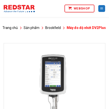
Bỏ
WEBSHOP
qua
nội
dung
Trang chủ
Sản phẩm
Brookfield
Máy đo độ nhớt DV2Plus