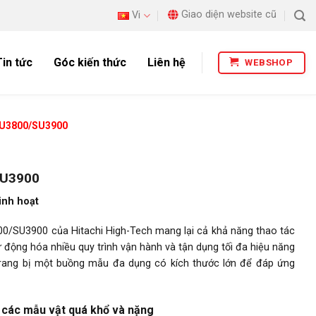
Giao diện website cũ
Vi
Tin tức
Góc kiến thức
Liên hệ
WEBSHOP
t SU3800/SU3900
/SU3900
inh hoạt
800/SU3900 của Hitachi High-Tech mang lại cả khả năng thao tác
 động hóa nhiều quy trình vận hành và tận dụng tối đa hiệu năng
trang bị một buồng mẫu đa dụng có kích thước lớn để đáp ứng
 các mẫu vật quá khổ và nặng