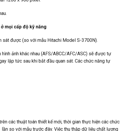
hau.
 ở mọi cấp độ kỹ năng
n sát được (so với mẫu Hitachi Model S-3700N).
hỉnh hình ảnh khác nhau (AFS/ABCC/AFC/ASC) sẽ được tự
ay lập tức sau khi bắt đầu quan sát. Các chức năng tự
n các thuật toán thiết kế mới, thời gian thực hiện các chức
 lần so với mẫu trước đây. Việc thu thập dữ liệu chất lượng