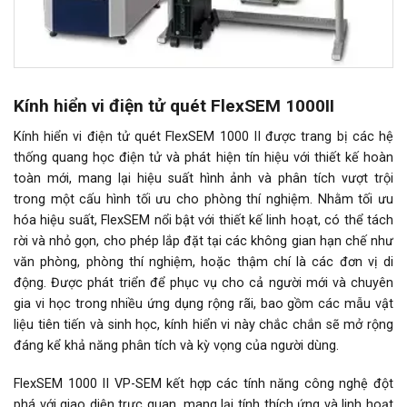
Kính hiển vi điện tử quét FlexSEM 1000II
Kính hiển vi điện tử quét FlexSEM 1000 II được trang bị các hệ
thống quang học điện tử và phát hiện tín hiệu với thiết kế hoàn
toàn mới, mang lại hiệu suất hình ảnh và phân tích vượt trội
trong một cấu hình tối ưu cho phòng thí nghiệm. Nhằm tối ưu
hóa hiệu suất, FlexSEM nổi bật với thiết kế linh hoạt, có thể tách
rời và nhỏ gọn, cho phép lắp đặt tại các không gian hạn chế như
văn phòng, phòng thí nghiệm, hoặc thậm chí là các đơn vị di
động. Được phát triển để phục vụ cho cả người mới và chuyên
gia vi học trong nhiều ứng dụng rộng rãi, bao gồm các mẫu vật
liệu tiên tiến và sinh học, kính hiển vi này chắc chắn sẽ mở rộng
đáng kể khả năng phân tích và kỳ vọng của người dùng.
FlexSEM 1000 II VP-SEM kết hợp các tính năng công nghệ đột
phá với giao diện trực quan, mang lại tính thích ứng và linh hoạt