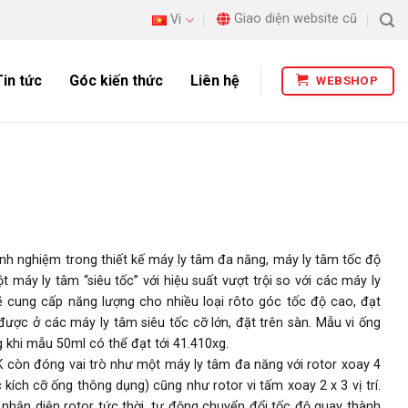
Giao diện website cũ
Vi
Tin tức
Góc kiến thức
Liên hệ
WEBSHOP
nh nghiệm trong thiết kế máy ly tâm đa năng, máy ly tâm tốc độ
 máy ly tâm “siêu tốc” với hiệu suất vượt trội so với các máy ly
cung cấp năng lượng cho nhiều loại rôto góc tốc độ cao, đạt
ược ở các máy ly tâm siêu tốc cỡ lớn, đặt trên sàn. Mẫu vi ống
g khi mẫu 50ml có thể đạt tới 41.410xg.
 còn đóng vai trò như một máy ly tâm đa năng với rotor xoay 4
kích cỡ ống thông dụng) cũng như rotor vi tấm xoay 2 x 3 vị trí.
p nhận diện rotor tức thời, tự động chuyển đổi tốc độ quay thành