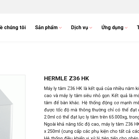
ề chúng tôi
Sản phẩm
Dịch vụ
Ứng dụng
HERMLE Z36 HK
Máy ly tâm Z36 HK là kết quả của nhiều năm ki
cao và máy ly tâm siêu nhỏ gọn. Kết quả là một
tâm để bàn khác. Hệ thống động cơ mạnh mẽ 
được tốc độ mà thông thường chỉ có thể đạt đ
2.0ml có thể đạt lực ly tâm trên 65.000xg, tron
Ngoài khả năng tốc độ cao, máy ly tâm Z36 HK
x 250ml (cung cấp các phụ kiện cho tất cả các 
Hệ thống điều khiển vi xử lý tiên tiến cho phé