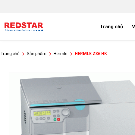
Bỏ
qua
nội
dung
Trang chủ
V
Trang chủ
Sản phẩm
Hermle
HERMLE Z36 HK