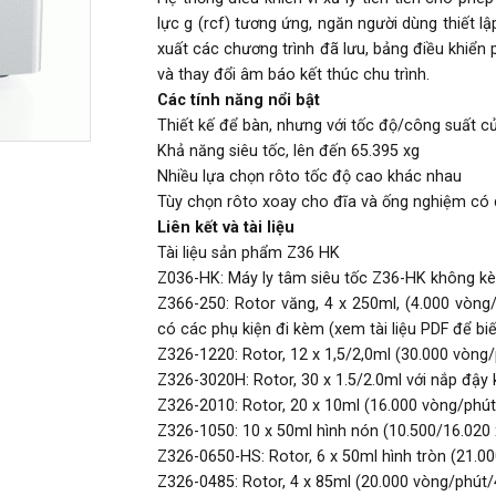
lực g (rcf) tương ứng, ngăn người dùng thiết l
xuất các chương trình đã lưu, bảng điều khiển
và thay đổi âm báo kết thúc chu trình.
Các tính năng nổi bật
Thiết kế để bàn, nhưng với tốc độ/công suất c
Khả năng siêu tốc, lên đến 65.395 xg
Nhiều lựa chọn rôto tốc độ cao khác nhau
Tùy chọn rôto xoay cho đĩa và ống nghiệm có d
Liên kết và tài liệu
Tài liệu sản phẩm Z36 HK
Z036-HK: Máy ly tâm siêu tốc Z36-HK không k
Z366-250: Rotor văng, 4 x 250ml, (4.000 vòn
có các phụ kiện đi kèm (xem tài liệu PDF để bi
Z326-1220: Rotor, 12 x 1,5/2,0ml (30.000 vòng
Z326-3020H: Rotor, 30 x 1.5/2.0ml với nắp đậy
Z326-2010: Rotor, 20 x 10ml (16.000 vòng/phú
Z326-1050: 10 x 50ml hình nón (10.500/16.020 
Z326-0650-HS: Rotor, 6 x 50ml hình tròn (21.0
Z326-0485: Rotor, 4 x 85ml (20.000 vòng/phút/