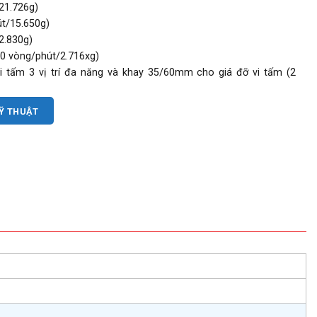
21.726g)
út/15.650g)
2.830g)
500 vòng/phút/2.716xg)
 tấm 3 vị trí đa năng và khay 35/60mm cho giá đỡ vi tấm (2
KỸ THUẬT