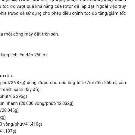
ập tốc độ vượt quá khả năng của rotor đã lắp đặt. Ngoài việc truy
 phía trước dễ sử dụng cho phép điều chỉnh tốc độ tăng/giảm tốc
ủa một dòng máy đặt trên sàn.
ung tích lên đến 250 ml.
èm rôto
g/phút/2.987g) dùng được cho các ống từ 5/7ml đến 250ml, cần
ết danh sách đầy đủ).
/phút/65.395g)
 kín nhanh (20.000 vòng/phút/42.032g)
t/28.045g)
xg)
00 vòng/phút/41.410g)
41.137g)