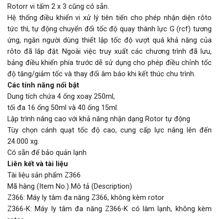
Rotorr vi tấm 2 x 3 cũng có sẵn.
Hệ thống điều khiển vi xử lý tiên tiến cho phép nhận diện rôto
tức thì, tự động chuyển đổi tốc độ quay thành lực G (rcf) tương
ứng, ngăn người dùng thiết lập tốc độ vượt quá khả năng của
rôto đã lắp đặt. Ngoài việc truy xuất các chương trình đã lưu,
bảng điều khiển phía trước dễ sử dụng cho phép điều chỉnh tốc
độ tăng/giảm tốc và thay đổi âm báo khi kết thúc chu trình.
Các tính năng nổi bật
Dung tích chứa 4 ống xoay 250ml,
tối đa 16 ống 50ml và 40 ống 15ml.
Lập trình nâng cao với khả năng nhận dạng Rotor tự động
Tùy chọn cánh quạt tốc độ cao, cung cấp lực nâng lên đến
24.000 xg.
Có sẵn để bảo quản lạnh
Liên kết và tài liệu
Tài liệu sản phẩm Z366
Mã hàng (Item No.) Mô tả (Description)
Z366: Máy ly tâm đa năng Z366, không kèm rotor
Z366-K: Máy ly tâm đa năng Z366-K có làm lạnh, không kèm