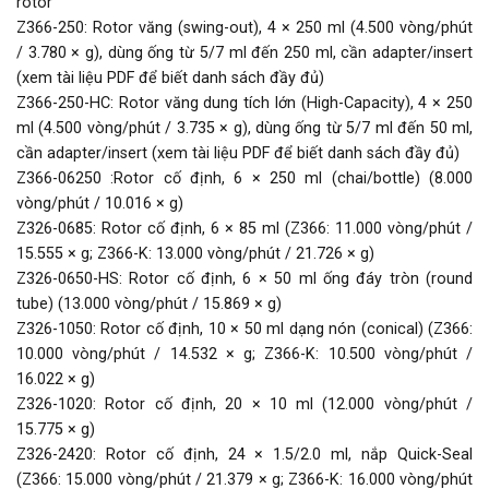
rotor
Z366-250: Rotor văng (swing-out), 4 × 250 ml (4.500 vòng/phút
/ 3.780 × g), dùng ống từ 5/7 ml đến 250 ml, cần adapter/insert
(xem tài liệu PDF để biết danh sách đầy đủ)
Z366-250-HC: Rotor văng dung tích lớn (High-Capacity), 4 × 250
ml (4.500 vòng/phút / 3.735 × g), dùng ống từ 5/7 ml đến 50 ml,
cần adapter/insert (xem tài liệu PDF để biết danh sách đầy đủ)
Z366-06250 :Rotor cố định, 6 × 250 ml (chai/bottle) (8.000
vòng/phút / 10.016 × g)
Z326-0685: Rotor cố định, 6 × 85 ml (Z366: 11.000 vòng/phút /
15.555 × g; Z366-K: 13.000 vòng/phút / 21.726 × g)
Z326-0650-HS: Rotor cố định, 6 × 50 ml ống đáy tròn (round
tube) (13.000 vòng/phút / 15.869 × g)
Z326-1050: Rotor cố định, 10 × 50 ml dạng nón (conical) (Z366:
10.000 vòng/phút / 14.532 × g; Z366-K: 10.500 vòng/phút /
16.022 × g)
Z326-1020: Rotor cố định, 20 × 10 ml (12.000 vòng/phút /
15.775 × g)
Z326-2420: Rotor cố định, 24 × 1.5/2.0 ml, nắp Quick-Seal
(Z366: 15.000 vòng/phút / 21.379 × g; Z366-K: 16.000 vòng/phút