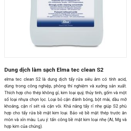
Dung dịch làm sạch Elma tec clean S2
elma tec clean S2 là dung dịch tẩy rửa siêu âm có tính acid,
dùng trong công nghiệp, phòng thí nghiệm và xưởng sản xuất.
Thích hợp cho thép không gỉ, kim loại quý, thủy tinh, gốm và một
số loại nhựa chọn lọc. Loại bỏ cặn đánh bóng, bột mài, dầu mỡ
khoáng, cặn rỉ sét và cặn vôi. Khả năng tẩy rỉ nhẹ giúp S2 phù
hợp cho tẩy rửa bề mặt kim loại. Bảo vệ bề mặt thép trước ăn
mòn và xỉn màu. Lưu ý: tấn công bề mặt kim loại nhẹ (Al, Mg và
hợp kim của chúng).