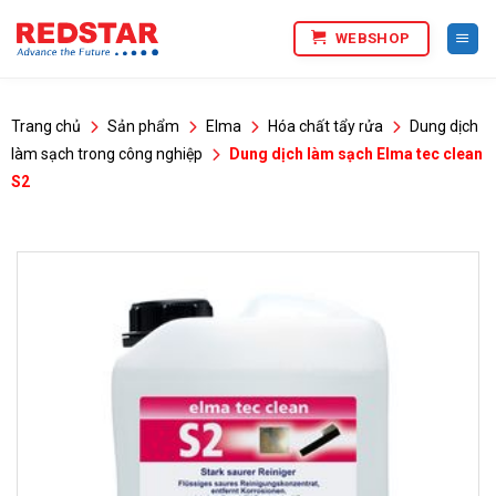
Bỏ
WEBSHOP
qua
nội
dung
Trang chủ
Sản phẩm
Elma
Hóa chất tẩy rửa
Dung dịch
làm sạch trong công nghiệp
Dung dịch làm sạch Elma tec clean
S2