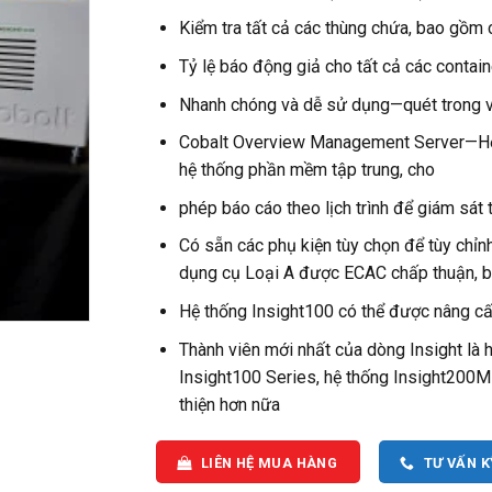
Kiểm tra tất cả các thùng chứa, bao gồm 
Tỷ lệ báo động giả cho tất cả các contai
Nhanh chóng và dễ sử dụng—quét trong v
Cobalt Overview Management Server—Hệ th
hệ thống phần mềm tập trung, cho
phép báo cáo theo lịch trình để giám sát 
Có sẵn các phụ kiện tùy chọn để tùy chỉn
dụng cụ Loại A được ECAC chấp thuận, b
Hệ thống Insight100 có thể được nâng cấ
Thành viên mới nhất của dòng Insight là 
Insight100 Series, hệ thống Insight200M
thiện hơn nữa
LIÊN HỆ MUA HÀNG
TƯ VẤN 