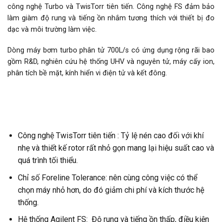
công nghệ Turbo và TwisTorr tiên tiến. Công nghệ FS đảm bảo
làm giàm độ rung và tiếng ồn nhắm tương thích với thiết bị đo
dạc và môi trường làm việc.
Dòng máy bơm turbo phân tử 700L/s có ứng dụng rộng rãi bao
gồm R&D, nghiên cứu hệ thống UHV và nguyên tử, máy cấy ion,
phân tích bề mặt, kính hiển vi điện tử và kết đông.
Công nghệ TwisTorr tiên tiến : Tỷ lệ nén cao đối với khí
nhẹ và thiết kế rotor rất nhỏ gọn mang lại hiệu suất cao và
quá trình tối thiểu.
Chỉ số Foreline Tolerance: nên cùng công việc có thể
chọn máy nhỏ hơn, do đó giảm chi phí và kích thước hệ
thống.
Hệ thống Agilent FS: Độ rung và tiếng ồn thấp, điều kiện