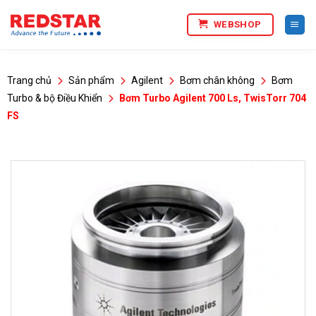
Bỏ
WEBSHOP
qua
nội
dung
Trang chủ
Sản phẩm
Agilent
Bơm chân không
Bơm
Turbo & bộ Điều Khiển
Bơm Turbo Agilent 700 Ls, TwisTorr 704
FS