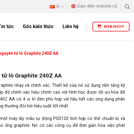
Giao diện website cũ
Vi
Tin tức
Góc kiến thức
Liên hệ
WEBSHOP
 nguyên tử lò Graphite 240Z AA
 tử lò Graphite 240Z AA
raphite nhạy và chính xác. Thiết kế của nó sử dụng nền tảng kỹ
 độ chính xác hiệu chỉnh cao với hình học được tối ưu hóa để
 240Z AA có 4 vị trí đèn phù hợp với hầu hết các ứng dụng phân
 thường đòi hỏi hiệu suất tốt nhất.
 một máy lấy mẫu tự động PSD120 tích hợp có thể chuẩn bị và
o ống graphite. Nó có các công cụ để đơn giản hóa việc phát