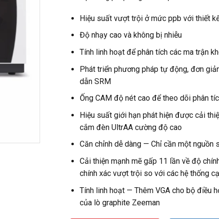
Hiệu suất vượt trội ở mức ppb với thiết k
Độ nhạy cao và không bị nhiễu
Tính linh hoạt để phân tích các ma trận k
Phát triển phương pháp tự động, đơn giản
dẫn SRM
Ống CAM độ nét cao để theo dõi phân tíc
Hiệu suất giới hạn phát hiện được cải thi
cắm đèn UltrAA cường độ cao
Căn chỉnh dễ dàng — Chỉ cần một nguồn 
Cải thiện mạnh mẽ gấp 11 lần về độ chín
chính xác vượt trội so với các hệ thống c
Tính linh hoạt — Thêm VGA cho bộ điều h
của lò graphite Zeeman