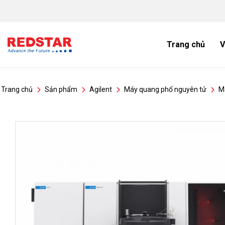
Bỏ
qua
nội
dung
Trang chủ
V
Trang chủ
Sản phẩm
Agilent
Máy quang phổ nguyên tử
M