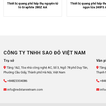
Thiết bị quang phổ hấp thụ nguyên tử
Thiết bị quang phổ hấp th
lò Graphite 280Z AA
ngọn lửa 240FS 
CÔNG TY TNHH SAO ĐỎ VIỆT NAM
Trụ sở
Văn p
Tầng 1&2, Tòa nhà công nghệ AC, Số 3, Ngõ 78 phố Duy Tân,
Tầng
Phường Cầu Giấy, Thành phố Hà Nội, Việt Nam
Thạnh 
+84823304086
+84
info@redstarvietnam.com
info