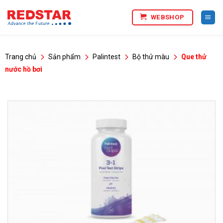
Bỏ
WEBSHOP
qua
nội
dung
Trang chủ
Sản phẩm
Palintest
Bộ thử màu
Que thử
nước hồ bơi