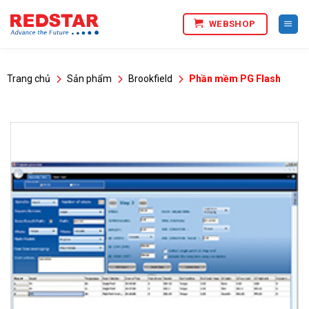
Bỏ
WEBSHOP
qua
nội
dung
Trang chủ
Sản phẩm
Brookfield
Phần mềm PG Flash