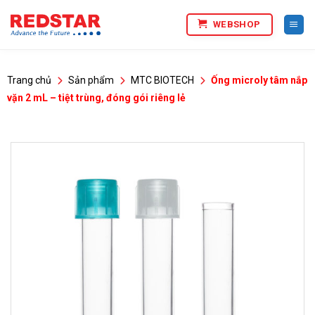
Bỏ
WEBSHOP
qua
nội
dung
Trang chủ
Sản phẩm
MTC BIOTECH
Ống microly tâm nắp
vặn 2 mL – tiệt trùng, đóng gói riêng lẻ