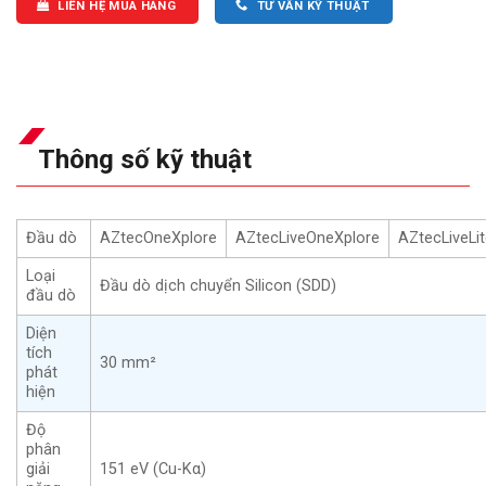
LIÊN HỆ MUA HÀNG
TƯ VẤN KỸ THUẬT
Thông số kỹ thuật
Đầu dò
AZtecOneXplore
AZtecLiveOneXplore
AZtecLiveLi
Loại
Đầu dò dịch chuyển Silicon (SDD)
đầu dò
Diện
tích
30 mm²
phát
hiện
Độ
phân
giải
151 eV (Cu-Kα)