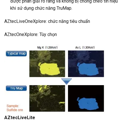
được phân giải rõ ràng và không bị chồng chéo tín hiệu
khi sử dụng chức năng TruMap.
AZtecLiveOneXplore: chức năng tiêu chuẩn
AZtecOneXplore: Tùy chọn
AZtecLiveLite