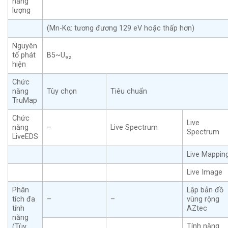
năng
lượng
(Mn-Kα: tương đương 129 eV hoặc thấp hơn)
Nguyên
tố phát
B5~U₉₂
hiện
Chức
năng
Tùy chọn
Tiêu chuẩn
TruMap
Chức
Live
năng
–
Live Spectrum
Spectrum
LiveEDS
Live Mappin
Live Image
Phân
Lập bản đồ
tích đa
–
–
vùng rộng
tính
AZtec
năng
Tính năng
(Tùy