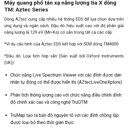
Máy quang phổ tán xạ năng lượng tia X dòng
TM: Aztec Series
Dòng AZtec cung cấp nhiều hệ thống EDS để lựa chọn dựa trên
ứng dụng và ngân sách. Đầu dò hiệu suất cao với độ phân giải
năng lượng là 129 eV (Mn-Kα) có sẵn trong tất cả các cấp.
*Ví dụ cấu hình của Aztec EDS kết hợp với SEM dòng TM4000
*Đầu dò: Loại tích hợp sẵn (Sản xuất bởi Oxford Instruments
(UK))
Chức năng Live Spectrum Viewer với các đỉnh được dán
nhãn tự động có thể được hiển thị (AZtecLiveOneXplore)
Phân tích thông lượng cao với chức năng điều chỉnh đỉnh
độ chính xác cao và công nghệ TruQTM
TruMap tạo ra bản đồ nguyên tố với các đỉnh chồng lắp
được loại bỏ theo thời gian thực