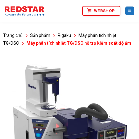
Bỏ
WEBSHOP
qua
nội
dung
Trang chủ
Sản phẩm
Rigaku
Máy phân tích nhiệt
TG/DSC
Máy phân tích nhiệt TG/DSC hỗ trợ kiểm soát độ ẩm