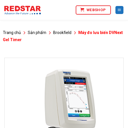
Bỏ
WEBSHOP
qua
nội
dung
Trang chủ
Sản phẩm
Brookfield
Máy đo lưu biến DVNext
Gel Timer