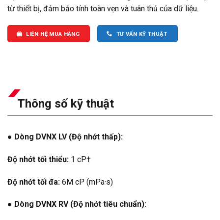
từ thiết bị, đảm bảo tính toàn vẹn và tuân thủ của dữ liệu.
LIÊN HỆ MUA HÀNG
TƯ VẤN KỸ THUẬT
Thông số kỹ thuật
● Dòng DVNX LV (Độ nhớt thấp):
Độ nhớt tối thiểu:
1 cP†
Độ nhớt tối đa:
6M cP (mPa·s)
● Dòng DVNX RV (Độ nhớt tiêu chuẩn):