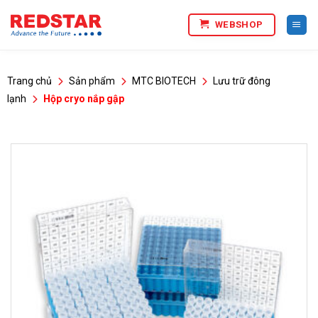
Bỏ
WEBSHOP
qua
nội
dung
Trang chủ
Sản phẩm
MTC BIOTECH
Lưu trữ đông
lạnh
Hộp cryo nắp gập