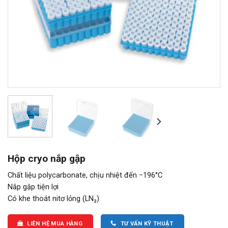
Hộp cryo nắp gập
Chất liệu polycarbonate, chịu nhiệt đến −196°C
Nắp gập tiện lợi
Có khe thoát nitơ lỏng (LN₂)
LIÊN HỆ MUA HÀNG
TƯ VẤN KỸ THUẬT