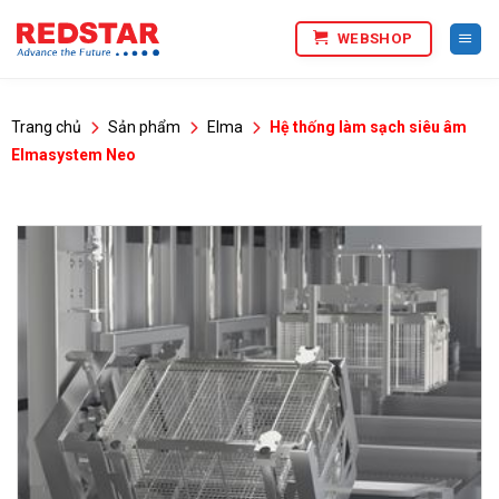
Bỏ
WEBSHOP
qua
nội
dung
Trang chủ
Sản phẩm
Elma
Hệ thống làm sạch siêu âm
Elmasystem Neo