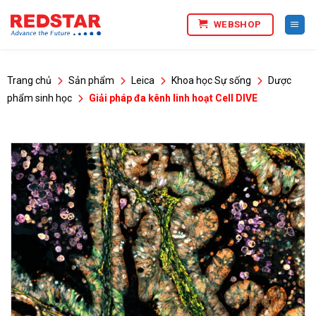
Bỏ
WEBSHOP
qua
nội
dung
Trang chủ
Sản phẩm
Leica
Khoa học Sự sống
Dược
phẩm sinh học
Giải pháp đa kênh linh hoạt Cell DIVE