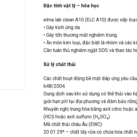
Đặc tính vật lý – hóa học
elma lab clean A10 (ELC A10) được xếp loại
• Gây kích ứng da.
• Gây tổn thương mắt nghiêm trọng.
• Ăn mòn kim loại, đặc biệt là nhôm và các ki
Cần tuân thủ nghiêm ngặt SDS và thao tác h
Xử lý chất thải
Các chất hoạt động bề mặt đáp ứng yêu cầu 
648/2004.
Dung dịch sau khi sử dụng có thể thải vào hệ
giới hạn pH tại địa phương và đảm bảo nồn
Khuyến nghị trung hòa bằng axit citric hoặc 
(HCl) hoặc axit sulfuric (H₂SO₄).
Mã chất thải châu Âu (EWC):
20 01 29* – chất tẩy rửa có chứa hóa chất n