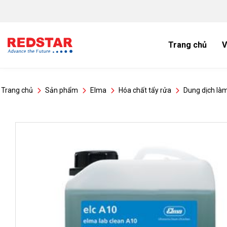
Bỏ
qua
nội
dung
Trang chủ
V
Trang chủ
Sản phẩm
Elma
Hóa chất tẩy rửa
Dung dịch làm