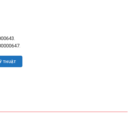
000643.
 80000647.
KỸ THUẬT