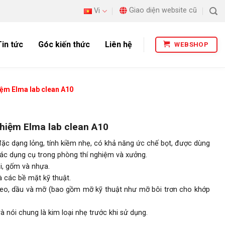
Giao diện website cũ
Vi
Tin tức
Góc kiến thức
Liên hệ
WEBSHOP
iệm Elma lab clean A10
ghiệm Elma lab clean A10
đặc dạng lỏng, tính kiềm nhẹ, có khả năng ức chế bọt, được dùng
ác dụng cụ trong phòng thí nghiệm và xưởng.
i, gốm và nhựa.
 các bề mặt kỹ thuật.
 keo, dầu và mỡ (bao gồm mỡ kỹ thuật như mỡ bôi trơn cho khớp
à nói chung là kim loại nhẹ trước khi sử dụng.