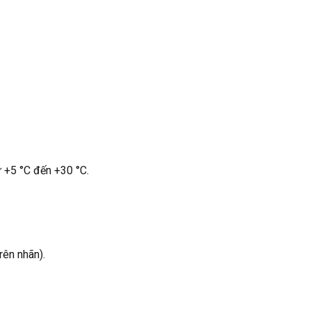
ừ +5 °C đến +30 °C.
rên nhãn).