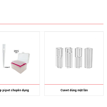
ip pipet chuyên dụng
Cuvet dùng một lần