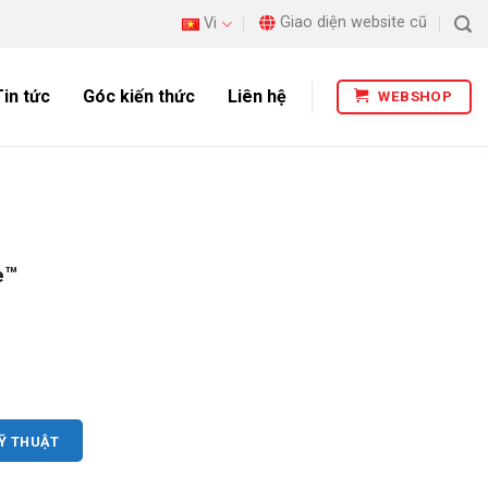
Giao diện website cũ
Vi
Tin tức
Góc kiến thức
Liên hệ
WEBSHOP
e™
KỸ THUẬT