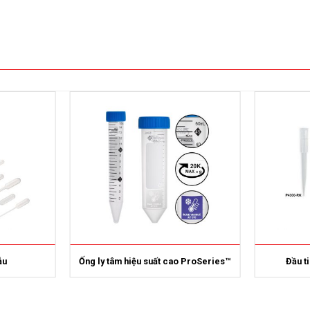
ẫu
Ống ly tâm hiệu suất cao ProSeries™
Đầu t