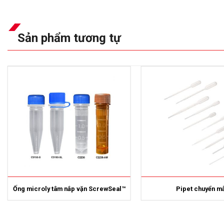
Sản phẩm tương tự
Ống microly tâm nắp vặn ScrewSeal™
Pipet chuyển m