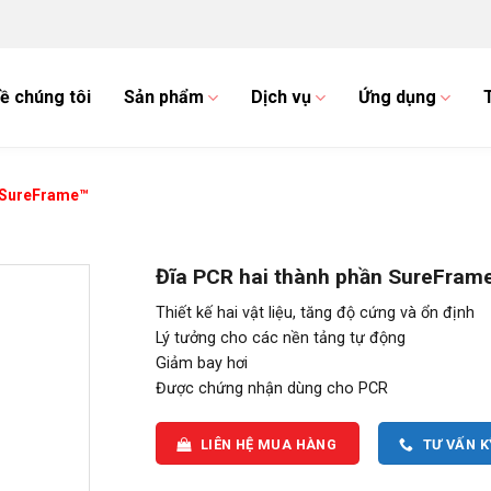
ề chúng tôi
Sản phẩm
Dịch vụ
Ứng dụng
n SureFrame™
Đĩa PCR hai thành phần SureFram
Thiết kế hai vật liệu, tăng độ cứng và ổn định
Lý tưởng cho các nền tảng tự động
Giảm bay hơi
Được chứng nhận dùng cho PCR
LIÊN HỆ MUA HÀNG
TƯ VẤN 