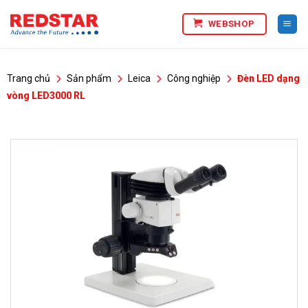
Bỏ
WEBSHOP
qua
nội
dung
Trang chủ
Sản phẩm
Leica
Công nghiệp
Đèn LED dạng
vòng LED3000 RL