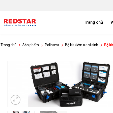
Bỏ
qua
nội
dung
Trang chủ
V
Trang chủ
Sản phẩm
Palintest
Bộ kit kiểm tra vi sinh
Bộ ki