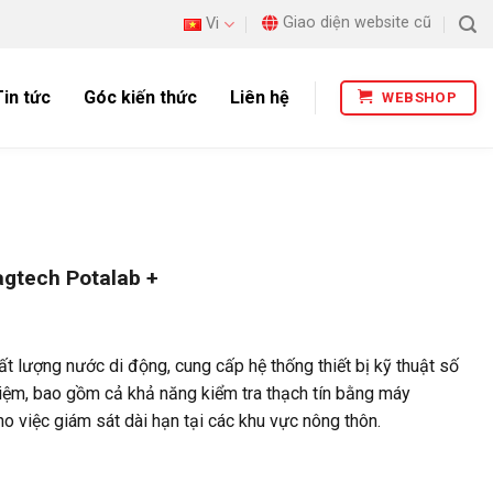
Giao diện website cũ
Vi
Tin tức
Góc kiến thức
Liên hệ
WEBSHOP
agtech Potalab +
t lượng nước di động, cung cấp hệ thống thiết bị kỹ thuật số
iệm, bao gồm cả khả năng kiểm tra thạch tín bằng máy
ho việc giám sát dài hạn tại các khu vực nông thôn.