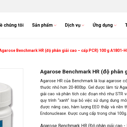
ề chúng tôi
Sản phẩm
Dịch vụ
Ứng dụng
Agarose Benchmark HR (độ phân giải cao – cấp PCR) 100 g A1801-H
Agarose Benchmark HR (độ phân g
Agarose HR của Benchmark là loại agarose có
thước nhỏ hơn 20-800bp. Gel được làm từ Aga
giải cao và phân tích các đoạn nhỏ như STR 
quy trình “xanh” loại bỏ việc sử dụng dung m
được nâng cao, hàm lượng EEO thấp và nền t
Endonuclease. Được cung cấp trong chai 100g.
Agarose Benchmark HR (Độ phân giải cao -