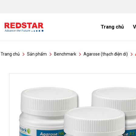
Bỏ
qua
nội
dung
Trang chủ
V
Trang chủ
Sản phẩm
Benchmark
Agarose (thạch điện di)