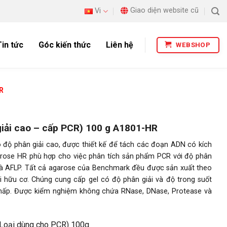
Giao diện website cũ
Vi
Tin tức
Góc kiến thức
Liên hệ
WEBSHOP
R
iải cao – cấp PCR) 100 g A1801-HR
 độ phân giải cao, được thiết kế để tách các đoạn ADN có kích
rose HR phù hợp cho việc phân tích sản phẩm PCR với độ phân
và AFLP. Tất cả agarose của Benchmark đều được sản xuất theo
ôi hữu cơ. Chúng cung cấp gel có độ phân giải và độ trong suốt
hấp. Được kiểm nghiệm không chứa RNase, DNase, Protease và
 Loại dùng cho PCR) 100g