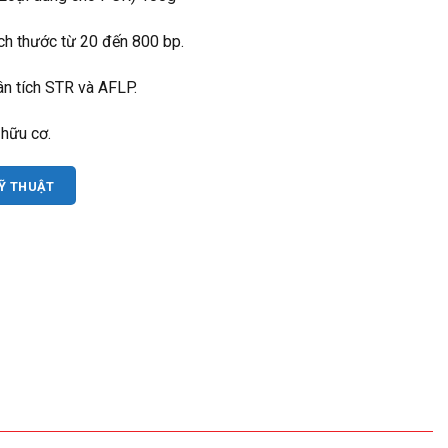
ch thước từ 20 đến 800 bp.
n tích STR và AFLP.
hữu cơ.
KỸ THUẬT