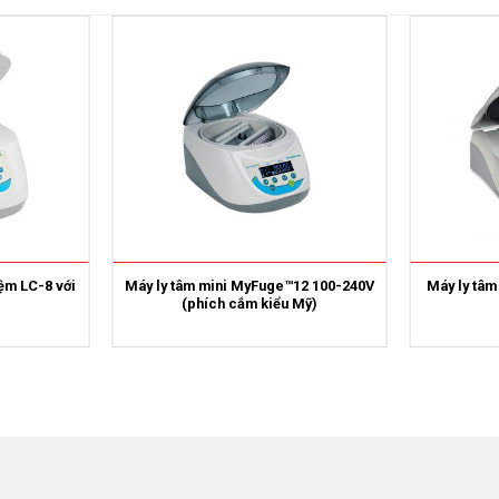
iệm LC-8 với
Máy ly tâm mini MyFuge™12 100-240V
Máy ly tâm
(phích cắm kiểu Mỹ)