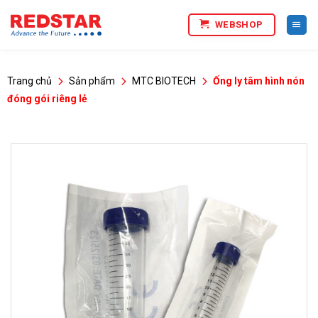
Bỏ
WEBSHOP
qua
nội
dung
Trang chủ
Sản phẩm
MTC BIOTECH
Ống ly tâm hình nón
đóng gói riêng lẻ