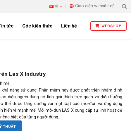
Giao diện website cũ
Vi
Tin tức
Góc kiến thức
Liên hệ
WEBSHOP
rên Las X Industry
nh mẽ
o khả năng sử dụng. Phần mềm này được phát triển nhằm định
iao diện người dùng có tính giải thích trực quan và điều hướng
 có thể được tăng cường với một loạt các mô-đun và ứng dụng
nh hiển vi mạnh mẽ. Mỗi mô-đun LAS X cung cấp sự linh hoạt để
riêng biệt của từng người dùng.
KỸ THUẬT