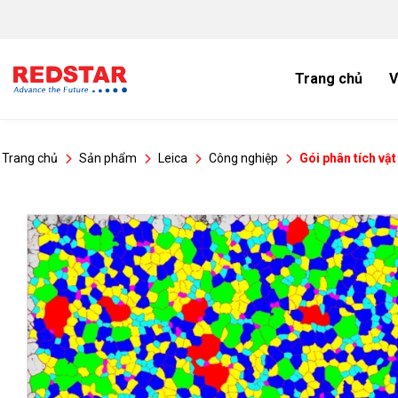
Bỏ
qua
nội
dung
Trang chủ
V
Trang chủ
Sản phẩm
Leica
Công nghiệp
Gói phân tích vật