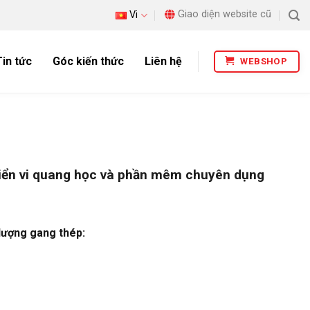
Giao diện website cũ
Vi
Tin tức
Góc kiến thức
Liên hệ
WEBSHOP
 hiển vi quang học và phần mêm chuyên dụng
 lượng gang thép: