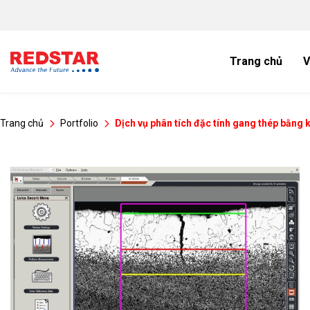
Bỏ
qua
nội
dung
Trang chủ
V
Trang chủ
Portfolio
Dịch vụ phân tích đặc tính gang thép bằng