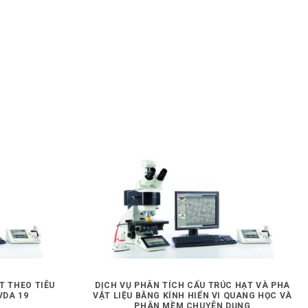
T THEO TIÊU
DỊCH VỤ PHÂN TÍCH CẤU TRÚC HẠT VÀ PHA
VDA 19
VẬT LIỆU BẰNG KÍNH HIỂN VI QUANG HỌC VÀ
PHÂN MỀM CHUYÊN DỤNG