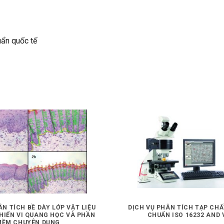
uẩn quốc tế
ÂN TÍCH BỀ DÀY LỚP VẬT LIỆU
DỊCH VỤ PHÂN TÍCH TẠP CHẤ
HIỂN VI QUANG HỌC VÀ PHẦN
CHUẨN ISO 16232 AND 
MỀM CHUYÊN DỤNG