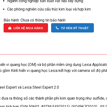
Ngành công nghiệp sản xuất vật liệu xây dựng
Các phòng nghiên cứu cấu trúc kim loại và hợp kim
Bảo hành: Chưa có thông tin bảo hành
LIÊN HỆ MUA HÀNG
TƯ VẤN KỸ THUẬT
 hiển vi quang học (OM) và bộ phần mềm ứng dụng Leica Applicati
ao gồm Kính hiển vi quang học Leica kết hợp với camera số độ ph
el Expert và Leica Steel Expert 2.0
đưa ra thông số các thành phần phi kim quan trọng như sulfide, ox
được tích hợp (DIN 50602, ASTM E45(2011), ISO4967(2013), JIS 