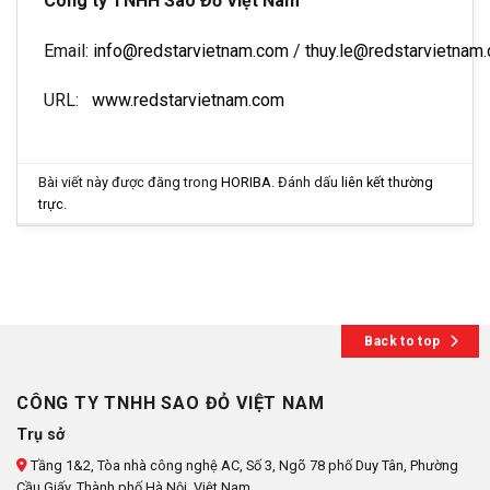
Công ty TNHH Sao Đỏ Việt Nam
Email:
info@redstarvietnam.com
/
thuy.le@redstarvietnam
URL:
www.redstarvietnam.com
Bài viết này được đăng trong
HORIBA
. Đánh dấu
liên kết thường
trực
.
Back to top
CÔNG TY TNHH SAO ĐỎ VIỆT NAM
Trụ sở
Tầng 1&2, Tòa nhà công nghệ AC, Số 3, Ngõ 78 phố Duy Tân, Phường
Cầu Giấy, Thành phố Hà Nội, Việt Nam