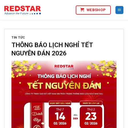
Bỏ
WEBSHOP
qua
nội
dung
TIN TỨC
THÔNG BÁO LỊCH NGHỈ TẾT
NGUYÊN ĐÁN 2026