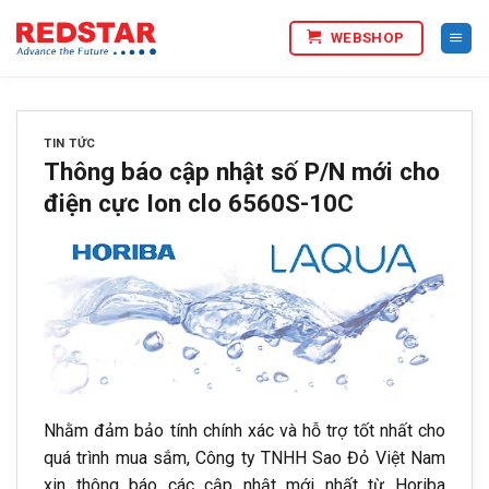
Bỏ
WEBSHOP
qua
nội
dung
TIN TỨC
Thông báo cập nhật số P/N mới cho
điện cực Ion clo 6560S-10C
Nhằm đảm bảo tính chính xác và hỗ trợ tốt nhất cho
quá trình mua sắm, Công ty TNHH Sao Đỏ Việt Nam
xin thông báo các cập nhật mới nhất từ Horiba