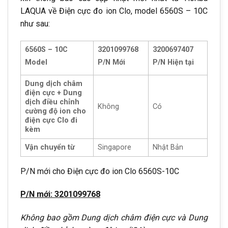
LAQUA về Điện cực đo ion Clo, model 6560S – 10C
như sau:
6560S – 10C
3201099768
3200697407
Model
P/N
Mới
P/N Hiện tại
Dung dịch châm
điện cực + Dung
dịch điều chỉnh
Không
Có
cường độ ion cho
điện cực Clo đi
kèm
Vận chuyển từ
Singapore
Nhật Bản
P/N mới cho Điện cực đo ion Clo 6560S-10C
P/N mới: 3201099768
Không bao gồm Dung dịch châm điện cực và Dung