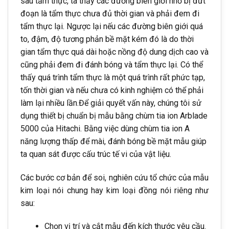
sau tẩm thực, ta thấy các đường biên giới nhỏ bị đứt
đoạn là tẩm thực chưa đủ thời gian và phải đem đi
tẩm thực lại. Ngược lại nếu các đường biên giới quá
to, đậm, độ tương phản bề mặt kém đó là do thời
gian tẩm thực quá dài hoặc nồng độ dung dịch cao và
cũng phải đem đi đánh bóng và tẩm thực lại. Có thể
thấy quá trình tẩm thực là một quá trình rất phức tạp,
tốn thời gian và nếu chưa có kinh nghiệm có thể phải
làm lại nhiều lần.Để giải quyết vấn này, chúng tôi sử
dụng thiết bị chuẩn bị mẫu bằng chùm tia ion Arblade
5000 của Hitachi. Bằng việc dùng chùm tia ion A
năng lượng thấp để mài, đánh bóng bề mặt mẫu giúp
ta quan sát được cấu trúc tế vi của vật liệu.
Các bước cơ bản để soi, nghiên cứu tổ chức của mẫu
kim loại nói chung hay kim loại đồng nói riêng như
sau:
Chọn vị trí và cắt mẫu đến kích thước yêu cầu.