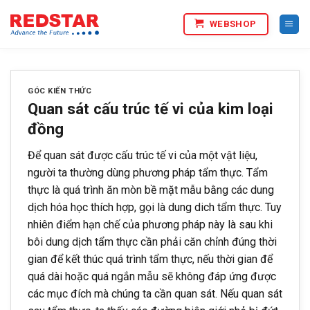
Bỏ
WEBSHOP
qua
nội
dung
GÓC KIẾN THỨC
Quan sát cấu trúc tế vi của kim loại
đồng
Để quan sát được cấu trúc tế vi của một vật liệu,
người ta thường dùng phương pháp tẩm thực. Tẩm
thực là quá trình ăn mòn bề mặt mẫu bằng các dung
dịch hóa học thích hợp, gọi là dung dich tẩm thực. Tuy
nhiên điểm hạn chế của phương pháp này là sau khi
bôi dung dịch tẩm thực cần phải căn chỉnh đúng thời
gian để kết thúc quá trình tẩm thực, nếu thời gian để
quá dài hoặc quá ngắn mẫu sẽ không đáp ứng được
các mục đích mà chúng ta cần quan sát. Nếu quan sát