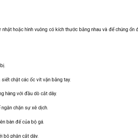
 nhật hoặc hình vuông có kích thước bằng nhau và để chúng ổn đ
bị.
 siết chặt các ốc vít vặn bằng tay.
ng hàng với đầu dò cắt dây.
ể ngăn chặn sự xê dịch.
lên bàn đế của bộ gá.
i bộ phận cắt dây.