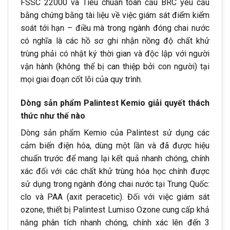
FSSC 22000 và Tiêu chuẩn toàn cầu BRC yêu cầu
bằng chứng bằng tài liệu về việc giám sát điểm kiểm
soát tới hạn – điều mà trong ngành đóng chai nước
có nghĩa là các hồ sơ ghi nhận nồng độ chất khử
trùng phải có nhật ký thời gian và độc lập với người
vận hành (không thể bị can thiệp bởi con người) tại
mọi giai đoạn cốt lõi của quy trình.
Dòng sản phẩm Palintest Kemio giải quyết thách
thức như thế nào
Dòng sản phẩm Kemio của Palintest sử dụng các
cảm biến điện hóa, dùng một lần và đã được hiệu
chuẩn trước để mang lại kết quả nhanh chóng, chính
xác đối với các chất khử trùng hóa học chính được
sử dụng trong ngành đóng chai nước tại Trung Quốc:
clo và PAA (axit peracetic). Đối với việc giám sát
ozone, thiết bị Palintest Lumiso Ozone cung cấp khả
năng phân tích nhanh chóng, chính xác lên đến 3