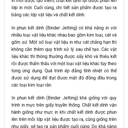
in mới được tạo thêm, chất kết dịnh lại được phun lên
lớp in mới. Cuối cùng, chi tiết sản phẩm được tạo ra
bằng các lớp vật liệu và chất kết dính.
In phun kết dính (Binder Jetting) có khả năng in với
nhiều loại vật liệu khác nhau bao gồm kim loại, cát và
gốm sứ. Một số loại vật liệu in như cát chẳng hạn thì
không cần thêm quy trình xử lý sau chế tạo. Các vật
liệu khác thì thông thường được sấy khô và thiêu kết
rồi được thẩm thấu với một loại vật liệu khác tùy theo
từng ứng dụng. Quá trình ép đẳng tĩnh nhiệt có thể
được sử dụng để đạt được mật độ đồng đều trong
các loại kim loại rắn.
In phun kết dính (Binder Jetting) khá giống với quy
trình in mực trên giấy truyền thống. Chất kết dính vận
hành giống như mực in khi chất kết dính được phun
lên trên mỗi lớp vật liệu được tạo ra, cũng giống trên
như giấy, sẽ tạo ra sản phẩm cuối cùng. Do khả năng