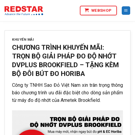
Bỏ
WEBSHOP
qua
nội
dung
KHUYẾN MÃI
CHƯƠNG TRÌNH KHUYẾN MÃI:
TRỌN BỘ GIẢI PHÁP ĐO ĐỘ NHỚT
DVPLUS BROOKFIELD – TẶNG KÈM
BỘ ĐÔI BÚT ĐO HORIBA
Công ty TNHH Sao Đỏ Việt Nam xin trân trọng thông
báo chương trình ưu đãi đặc biệt cho dòng sản phẩm
từ máy đo độ nhớt của Ametek Brookfield.