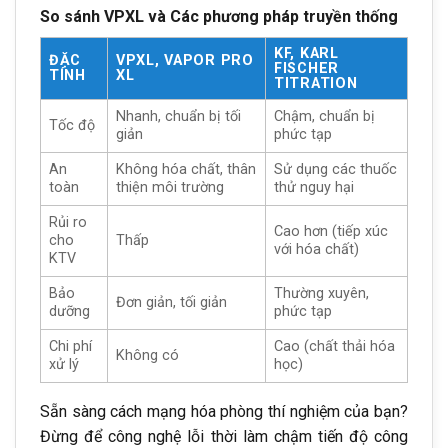
So sánh VPXL và Các phương pháp truyền thống
KF, KARL
ĐẶC
VPXL, VAPOR PRO
FISCHER
TÍNH
XL
TITRATION
Nhanh, chuẩn bị tối
Chậm, chuẩn bị
Tốc độ
giản
phức tạp
An
Không hóa chất, thân
Sử dụng các thuốc
toàn
thiện môi trường
thử nguy hại
Rủi ro
Cao hơn (tiếp xúc
cho
Thấp
với hóa chất)
KTV
Bảo
Thường xuyên,
Đơn giản, tối giản
dưỡng
phức tạp
Chi phí
Cao (chất thải hóa
Không có
xử lý
học)
Sẵn sàng cách mạng hóa phòng thí nghiệm của bạn?
Đừng để công nghệ lỗi thời làm chậm tiến độ công