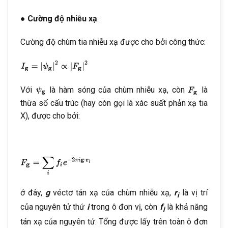
● Cường độ nhiễu xạ
:
Cường độ chùm tia nhiễu xạ được cho bởi công thức:
Với
là hàm sóng của chùm nhiễu xạ, còn
là
thừa số cấu trúc (hay còn gọi là xác suất phản xạ tia
X), được cho bởi:
ở đây,
g
véctơ tán xạ của chùm nhiễu xạ,
r
là vị trí
i
của nguyên tử thứ
i
trong ô đơn vị, còn
f
là khả năng
i
tán xạ của nguyên tử. Tổng được lấy trên toàn ô đơn