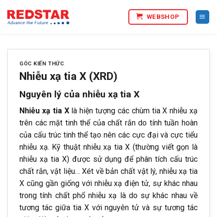
Bỏ
WEBSHOP
qua
nội
dung
GÓC KIẾN THỨC
Nhiễu xạ tia X (XRD)
Nguyên lý của nhiễu xạ tia X
Nhiễu xạ tia X
là hiện tượng các chùm tia X nhiễu xạ
trên các mặt tinh thể của chất rắn do tính tuần hoàn
của cấu trúc tinh thể tạo nên các cực đại và cực tiểu
nhiễu xạ. Kỹ thuật nhiễu xạ tia X (thường viết gọn là
nhiễu xạ tia X) được sử dụng để phân tích cấu trúc
chất rắn, vật liệu… Xét về bản chất vật lý, nhiễu xạ tia
X cũng gần giống với nhiễu xạ điện tử, sự khác nhau
trong tính chất phổ nhiễu xạ là do sự khác nhau về
tương tác giữa tia X với nguyên tử và sự tương tác