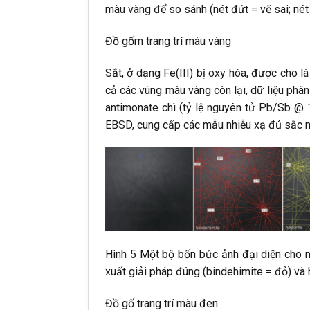
màu vàng để so sánh (nét đứt = vẽ sai; nét
Đồ gốm trang trí màu vàng
Sắt, ở dạng Fe(III) bị oxy hóa, được cho l
cả các vùng màu vàng còn lại, dữ liệu phân
antimonate chì (tỷ lệ nguyên tử Pb/Sb @ 1)
EBSD, cung cấp các mẫu nhiễu xạ đủ sắc né
Hình 5 Một bộ bốn bức ảnh đại diện cho 
xuất giải pháp đúng (bindehimite = đỏ) và h
Đồ gố trang trí màu đen