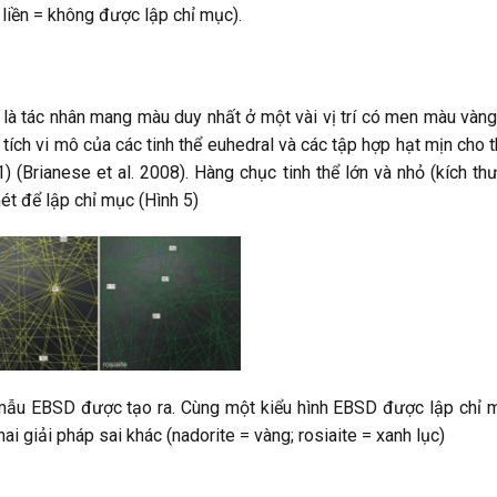
 liền = không được lập chỉ mục).
à là tác nhân mang màu duy nhất ở một vài vị trí có men màu vàng 
 tích vi mô của các tinh thể euhedral và các tập hợp hạt mịn cho
 (Brianese et al. 2008). Hàng chục tinh thể lớn và nhỏ (kích thư
t để lập chỉ mục (Hình 5)
mẫu EBSD được tạo ra. Cùng một kiểu hình EBSD được lập chỉ m
ai giải pháp sai khác (nadorite = vàng; rosiaite = xanh lục)