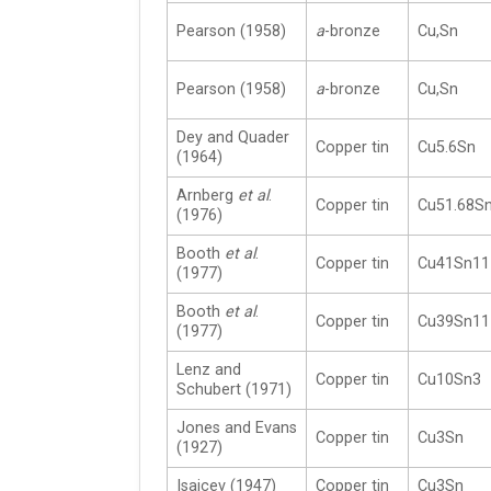
Pearson (1958)
a
-bronze
Cu,Sn
Pearson (1958)
a
-bronze
Cu,Sn
Dey and Quader
Copper tin
Cu5.6Sn
(1964)
Arnberg
et al
.
Copper tin
Cu51.68Sn
(1976)
Booth
et al
.
Copper tin
Cu41Sn11
(1977)
Booth
et al
.
Copper tin
Cu39Sn11
(1977)
Lenz and
Copper tin
Cu10Sn3
Schubert (1971)
Jones and Evans
Copper tin
Cu3Sn
(1927)
Isajcev (1947)
Copper tin
Cu3Sn