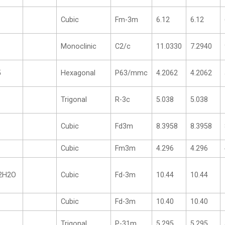
Cubic
Fm-3m
6.12
6.12
Monoclinic
C2/c
11.0330
7.2940
5
Hexagonal
P63/mmc
4.2062
4.2062
Trigonal
R-3c
5.038
5.038
Cubic
Fd3m
8.3958
8.3958
Cubic
Fm3m
4.296
4.296
2H2O
Cubic
Fd-3m
10.44
10.44
Cubic
Fd-3m
10.40
10.40
Trigonal
P-31m
5.295
5.295