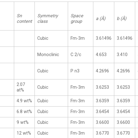
Sn
Symmetry
Space
a (Å)
b (Å)
content
class
group
Cubic
Fm-3m
3.61496
3.61496
Monoclinic
C 2/c
4.653
3.410
Cubic
P n3
4.2696
4.2696
2.07
Cubic
Fm-3m
3.6253
3.6253
at%
4.9 wt%
Cubic
Fm-3m
3.6359
3.6359
6.8 wt%
Cubic
Fm-3m
3.6454
3.6454
9 wt%
Cubic
Fm-3m
3.6600
3.6600
12 wt%
Cubic
Fm-3m
3.6770
3.6770