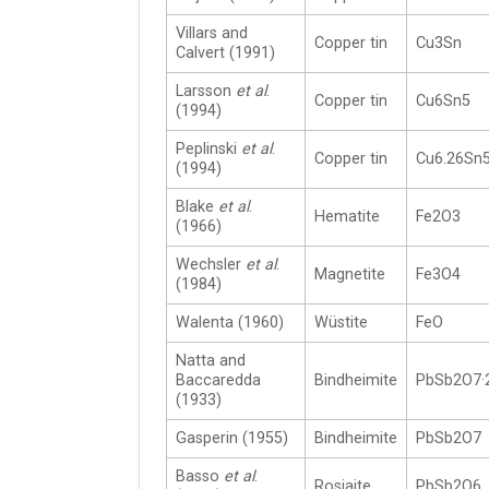
Villars and
Copper tin
Cu3Sn
Calvert (1991)
Larsson
et al
.
Copper tin
Cu6Sn5
(1994)
Peplinski
et al
.
Copper tin
Cu6.26Sn
(1994)
Blake
et al
.
Hematite
Fe2O3
(1966)
Wechsler
et al
.
Magnetite
Fe3O4
(1984)
Walenta (1960)
Wüstite
FeO
Natta and
Baccaredda
Bindheimite
PbSb2O7·
(1933)
Gasperin (1955)
Bindheimite
PbSb2O7
Basso
et al
.
Rosiaite
PbSb2O6