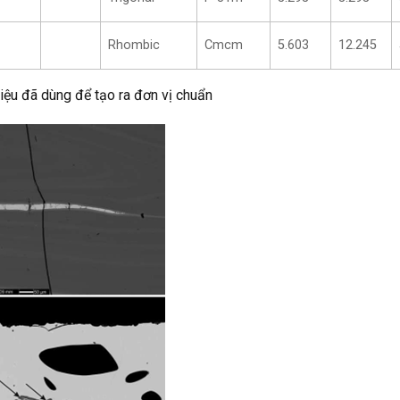
Rhombic
Cmcm
5.603
12.245
iệu đã dùng để tạo ra đơn vị chuẩn