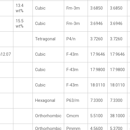
13.4
Cubic
Fm-3m
3.6850
3.6850
wt%
15.5
Cubic
Fm-3m
3.6946
3.6946
wt%
Tetragonal
P4/n
3.7260
3.7260
12.07
Cubic
F-43m
17.9646
17.9646
Cubic
F-43m
17.9800
17.9800
Cubic
F-43m
18.0110
18.0110
Hexagonal
P63/m
7.3300
7.3300
Orthorhombic
Cmcm
5.5100
38.1000
Orthorhombic
Pmmm
4.5600
5.3700