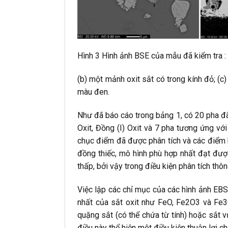
Hình 3 Hình ảnh BSE của mẫu đã kiểm tra :
(b) một mảnh oxit sắt có trong kính đỏ; (c
màu đen.
Như đã báo cáo trong bảng 1, có 20 pha đã
Oxit, Đồng (I) Oxit và 7 pha tương ứng v
chục điểm đã được phân tích và các điểm 
đồng thiếc, mô hình phù hợp nhất đạt được
thấp, bởi vậy trong điều kiện phân tích th
Việc lập các chỉ mục của các hình ảnh EBS
nhất của sắt oxit như FeO, Fe2O3 và Fe3
quặng sắt (có thể chứa từ tính) hoặc sắt v
điều này thể hiện một điều kiện thuận lợi 