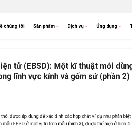
ề chúng tôi
Sản phẩm
Dịch vụ
Ứng dụng
iện tử (EBSD): Một kĩ thuật mới dùn
ong lĩnh vực kính và gốm sứ (phần 2)
 thô, được áp dụng để xác định các hợp chất ví dụ như phân biệt
h mẫu EBSD ở một vị trí trên mẫu (hình 3), được thể hiện ở hình 4.