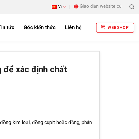
Giao diện website cũ
Vi
Tin tức
Góc kiến thức
Liên hệ
WEBSHOP
g để xác định chất
 đồng kim loại, đồng cupit hoặc đồng, phân