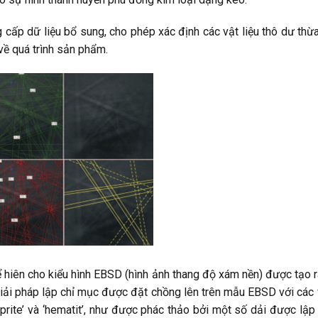
 cấp dữ liệu bổ sung, cho phép xác định các vật liệu thô dư thừa,
 về quá trình sản phẩm.
ể hiên cho kiểu hình EBSD (hình ảnh thang độ xám nền) được tạo 
c giải pháp lập chỉ mục được đặt chồng lên trên mẫu EBSD với các 
‘cuprite’ và ‘hematit’, như được phác thảo bởi một số dải được l