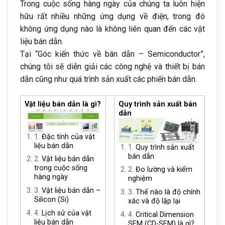
Trong cuộc sống hàng ngày của chúng ta luôn hiện
hữu rất nhiều những ứng dụng về điện, trong đó
không ứng dụng nào là không liên quan đến các vật
liệu bán dẫn.
Tại “Góc kiến thức về bán dẫn – Semiconductor”,
chúng tôi sẽ diễn giải các công nghệ và thiết bị bán
dẫn cũng như quá trình sản xuất các phiến bán dẫn.
Vật liệu bán dẫn là gì?
Quy trình sản xuất bán
dẫn
1.
Đặc tính của vật
liệu bán dẫn
1.
Quy trình sản xuất
bán dẫn
2.
Vật liệu bán dẫn
trong cuộc sống
2.
Đo lường và kiểm
hàng ngày
nghiệm
3.
Vật liệu bán dẫn –
3.
Thế nào là độ chính
Silicon (Si)
xác và độ lặp lại
4.
Lịch sử của vật
4.
Critical Dimension
liệu bán dẫn
SEM (CD-SEM) là gì?