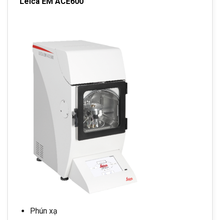
Leica EM ACE600
Phún xạ