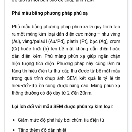
Phủ mẫu bằng phương pháp phú xạ
Phủ mẫu bằng phương pháp phún xà là quy trình tạo
ra một màng kim loại dẫn điện cực mỏng – như vàng
(Au), vàng/palađi (Au/Pd), platin (Pt), bạc (Ag), crom
(Cr) hoặc Iriđi (Ir) lên bề mặt không dẫn điện hoặc
dẫn điện kém. Phủ màng phún xạ giúp ngăn chặn
hiện tượng tích điện. Phương pháp này cũng làm ra
tăng tín hiệu điện tử thứ cấp thu được từ bề mặt mẫu
trong quá trình chụp ảnh SEM, kết quả là tỷ lệ tín
hiêu-đến-độ ồn cũng được nâng cao. Màng phún xạ
thông thường có độ dày từ 2 đến 20nm.
Lợi ích đối với mẫu SEM được phún xạ kim loại:
Giảm mức độ phá hủy bởi chùm tia điện tử
Tăng thêm độ dẫn nhiệt